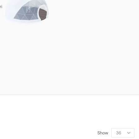
ri
Show