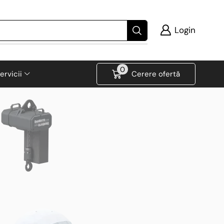
Login
0
ervicii
Cerere ofertă