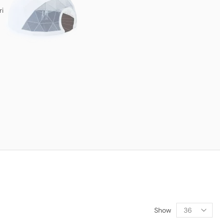
ri
Show