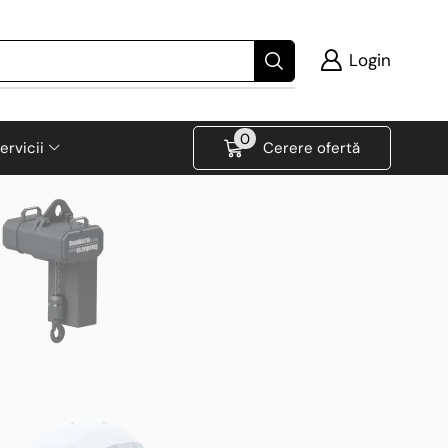
Login
0
ervicii
Cerere ofertă