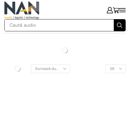
Caută
audio