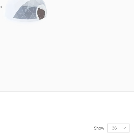
ri
Show