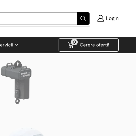
Login
0
ervicii
Cerere ofertă