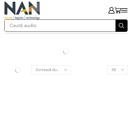
Caută
audio