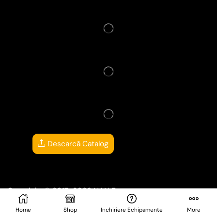
Descarcă Catalog
Copyright © 2017-2026
NAN Events
Website creat și administrat de
CRIL DEV
Home
Shop
Inchiriere Echipamente
More