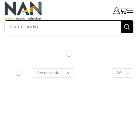
Caută
audio