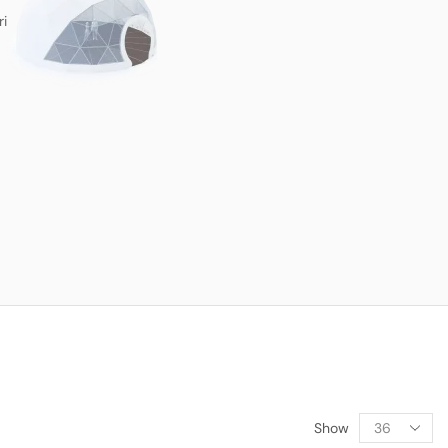
ri
Show