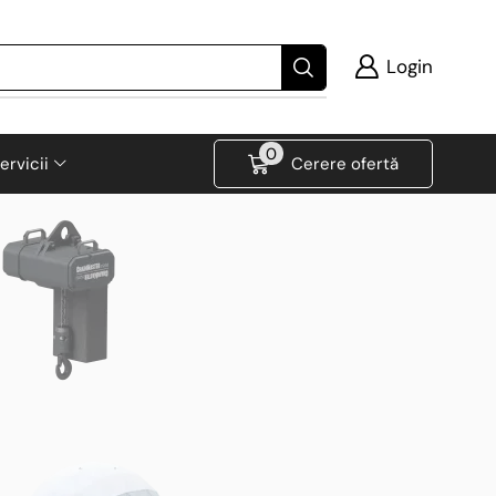
Login
0
ervicii
Cerere ofertă