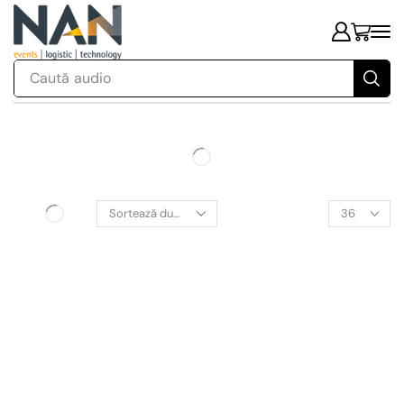
Caută
audio