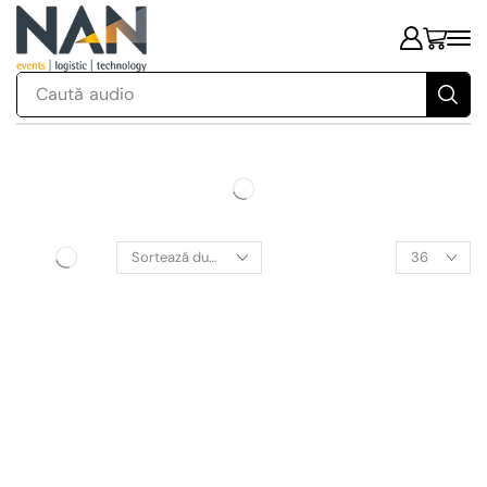
Caută
audio