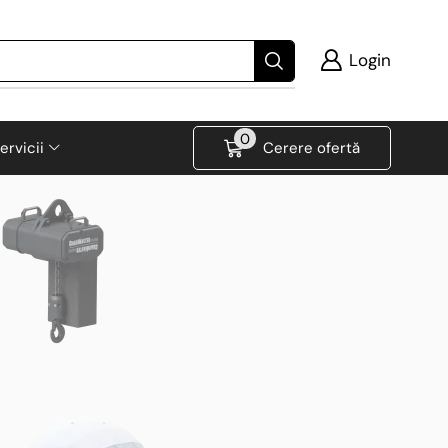
Login
0
ervicii
Cerere ofertă