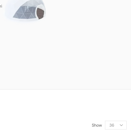
ri
Show