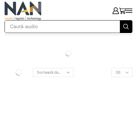
Caută
audio