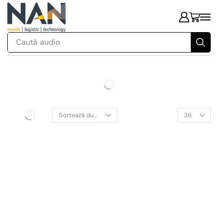
Caută
audio