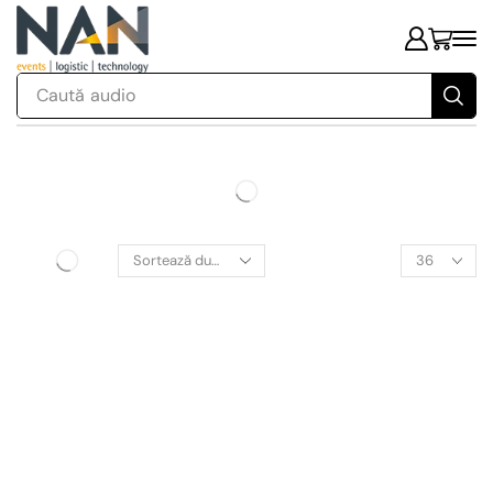
Caută
audio