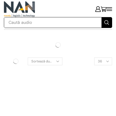
Caută
audio