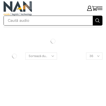
Caută
audio