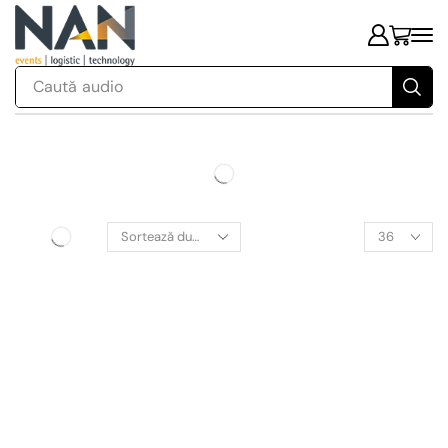
Caută
audio