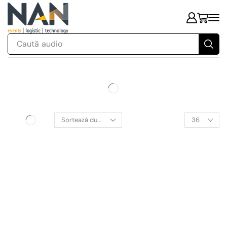
Caută
audio