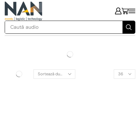
Caută
audio