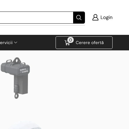
Login
0
ervicii
Cerere ofertă