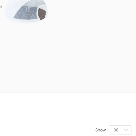
ri
Show