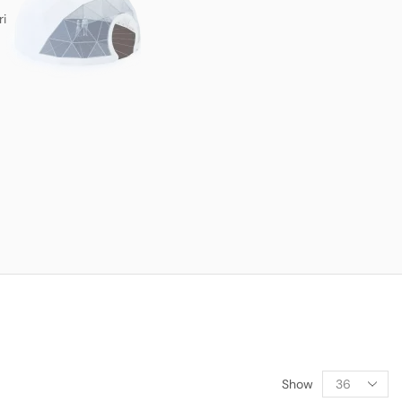
ri
Show