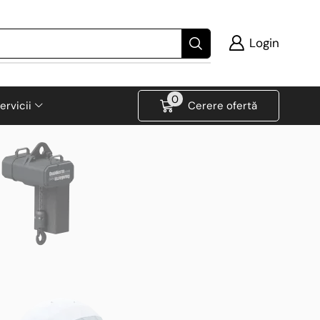
Login
0
ervicii
Cerere ofertă