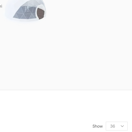
ri
Show