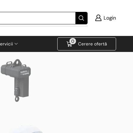
Login
0
ervicii
Cerere ofertă