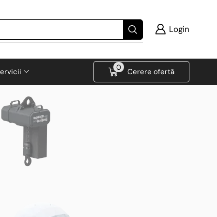
Login
0
ervicii
Cerere ofertă