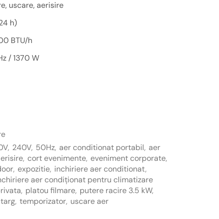
e, uscare, aerisire
24 h)
000 BTU/h
z / 1370 W
re
0V
,
240V
,
50Hz
,
aer conditionat portabil
,
aer
erisire
,
cort evenimente
,
eveniment corporate
,
door
,
expozitie
,
inchiriere aer conditionat
,
nchiriere aer condiționat pentru climatizare
rivata
,
platou filmare
,
putere racire 3.5 kW
,
targ
,
temporizator
,
uscare aer