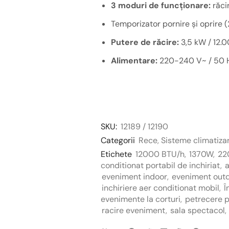
3 moduri de funcționare:
răcir
Temporizator pornire și oprire (
Putere de răcire:
3,5 kW / 12.
Alimentare:
220-240 V~ / 50 H
SKU:
12189 / 12190
Categorii
Rece
,
Sisteme climatiza
Etichete
12000 BTU/h
,
1370W
,
22
conditionat portabil de inchiriat
,
a
eveniment indoor
,
eveniment out
inchiriere aer conditionat mobil
,
Î
evenimente la corturi
,
petrecere p
racire eveniment
,
sala spectacol
,