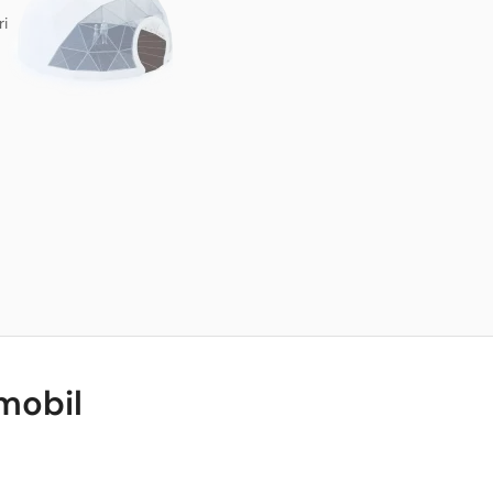
ri
mobil