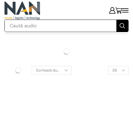
Caută
audio