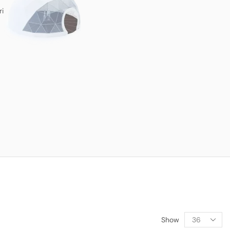
ri
Show