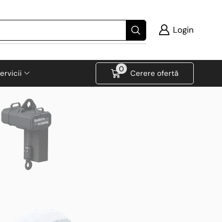
Login
0
ervicii
Cerere ofertă