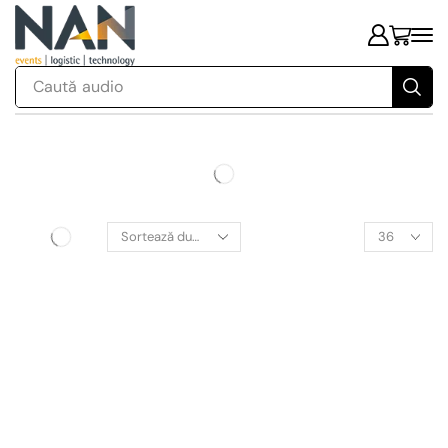
Caută
audio