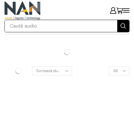
Caută
audio