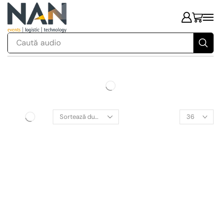
Caută
audio