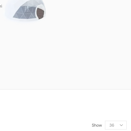
ri
Show