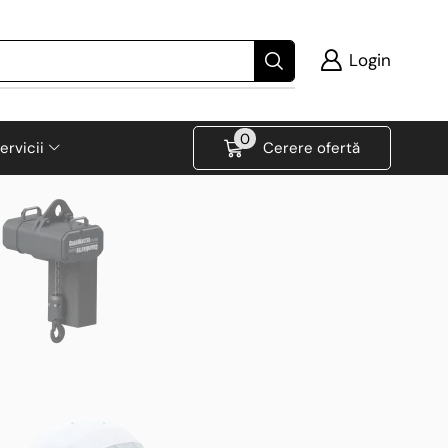
Login
0
ervicii
Cerere ofertă