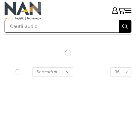
Caută
audio