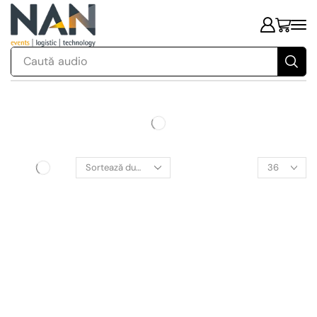
Caută
audio