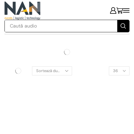
Caută
audio