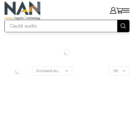
Caută
audio