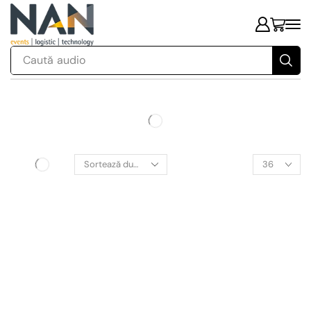
Caută
audio