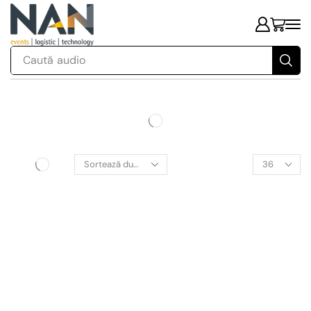
Caută
audio