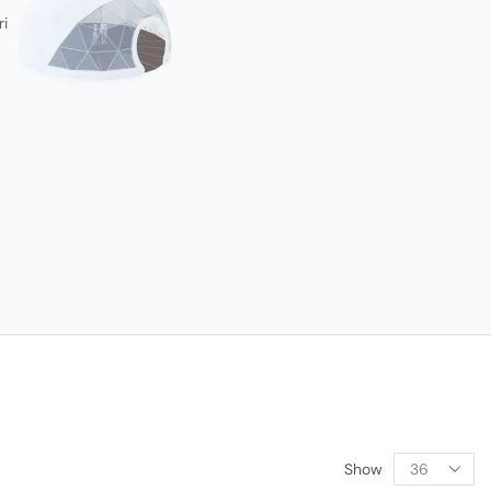
ri
Show