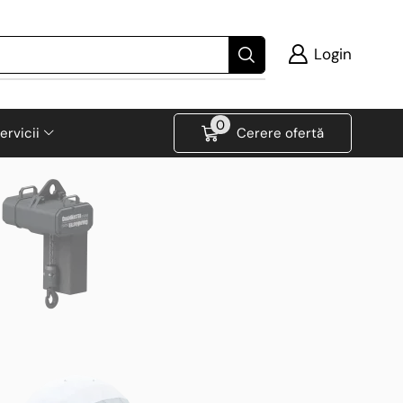
Login
0
ervicii
Cerere ofertă