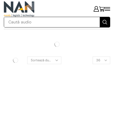
Caută
audio