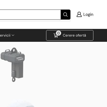
Login
0
ervicii
Cerere ofertă