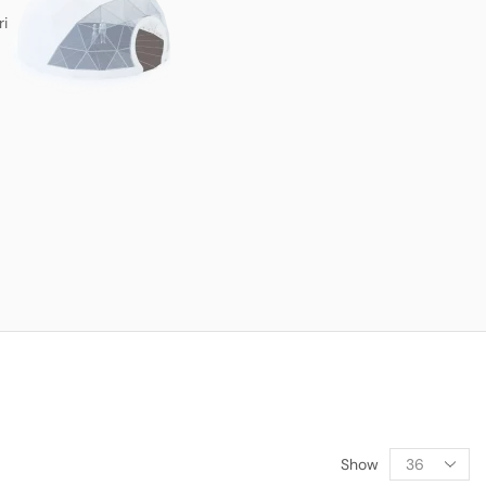
ri
Show