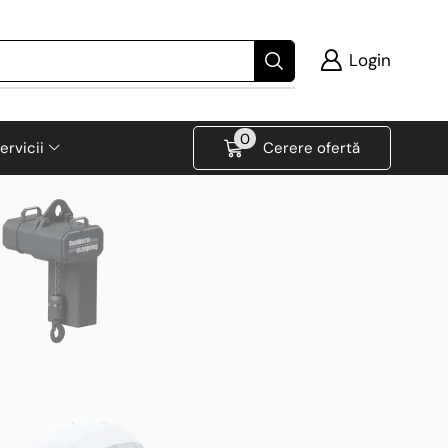
Login
0
ervicii
Cerere ofertă