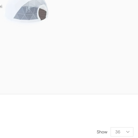
ri
Show