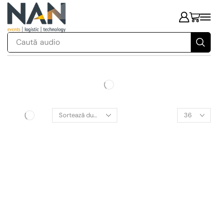
Caută
audio