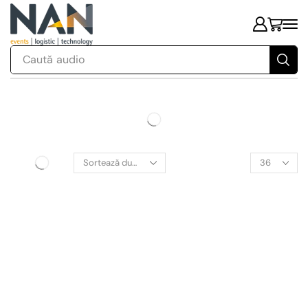
Caută
audio