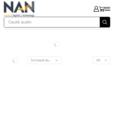
Caută
audio