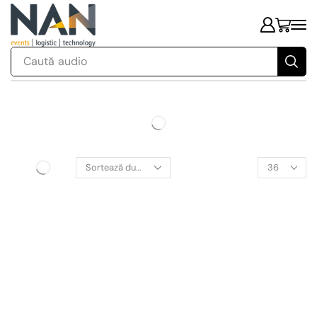
Caută
audio