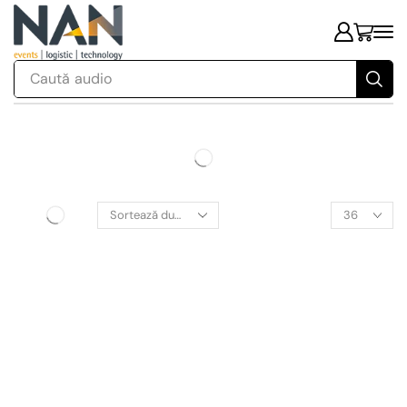
Caută
audio