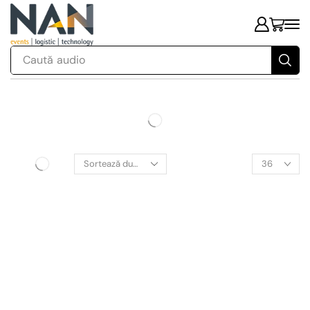
Caută
audio