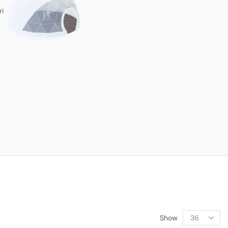
ri
Show