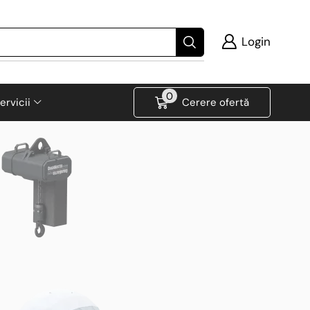
Login
0
ervicii
Cerere ofertă