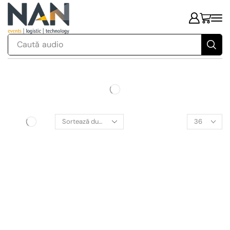
Caută
audio