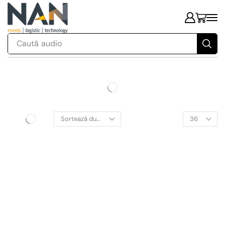
Caută
audio