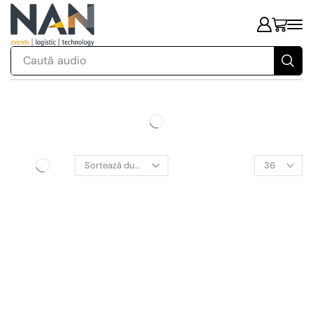
Caută
audio