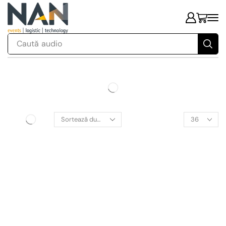
Caută
audio