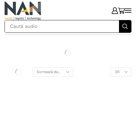
Caută
audio